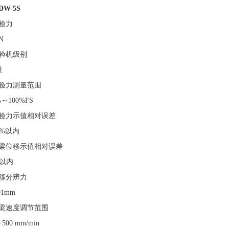
DW-
5S
验力
N
验机级别
级
验力测量范围
%～100%FS
验力示值相对误差
1%以内
梁位移示值相对误差
1以内
移分辨力
01mm
梁速度调节范围
500 mm/min