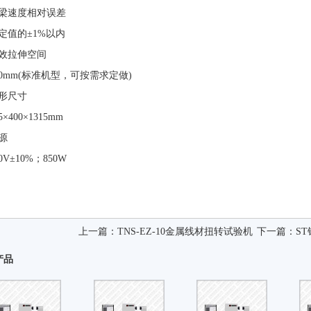
梁速度相对误差
定值的±1%以内
效拉伸空间
00mm(标准机型，可按需求定做)
形尺寸
5×400×1315mm
源
20V±10%；850W
上一篇：
TNS-EZ-10金属线材扭转试验机
下一篇：
S
产品