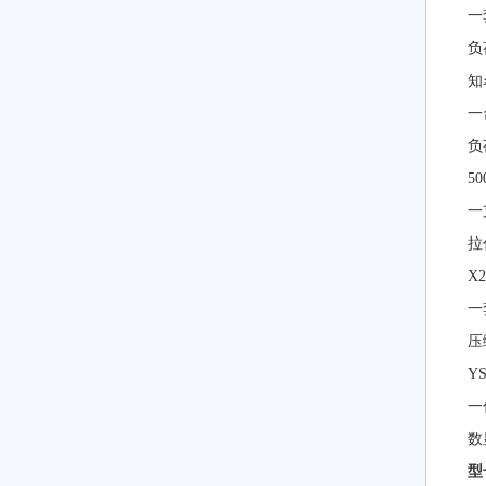
一
负
知
一
负
50
一
拉
X2
一
压
YS
一
数
型