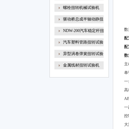
螺栓扭转机械试验机
驱动桥总成半轴动静扭
数
NDW-200汽车稳定杆扭
配
转试
汽车塑料管路扭转试验
配
异型涡卷弹簧扭转试验
数
主
金属线材扭转试验机
单
一
高
A
一
控
大