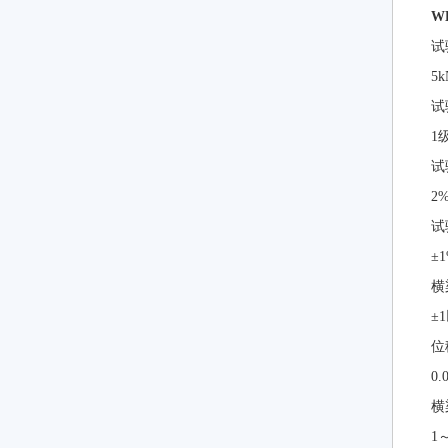
W
试
5k
试
1
试
2
试
±
横
±
位
0.
横
1～