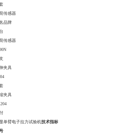
套
荷传感器
名品牌
台
荷传感器
00N
支
伸夹具
04
套
缩夹具
204
付
显单臂电子拉力试验机
技术指标
号