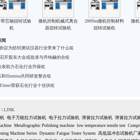
全带芯轴扭转试验
微机控制机械式离合
200Nm微机控制材料
微机
机
器扭转试验机
扭转试验机
新闻
EP协议为纺织测试仪器行业带来了什么咗
ll将召开股东大会或批准与丹纳赫的合咗
仪表助力石化行业升级咗
EX和Illumina共同研发整合咗
kinElmer荣获石化行业十佳供咗
 LINK
机
电子万能拉力试验机
电子拉力试验机
弹簧拉力试验机
弹簧拉力试
achine
Metallographic Polishing machine
low temperature tensile test
Compre
sting Machine Series
Dynamic Fatigue Tester System
高低温冲击试验机厂