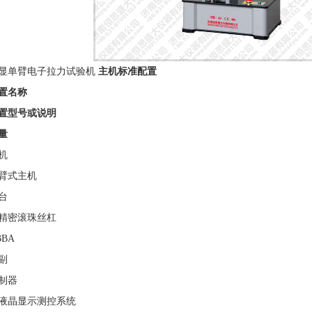
显单臂电子拉力试验机
主机标准配置
置名称
置型号或说明
量
机
臂式主机
台
精密滚珠丝杠
BBA
副
制器
液晶显示测控系统