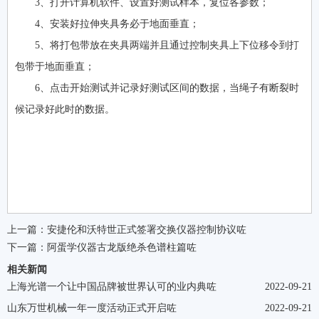
3、打开计算机软件、设置好测试样本，复位各参数；
4、安装好拉伸夹具务必于地面垂直；
5、将打包带放在夹具两端并且通过控制夹具上下位移令到打
包带于地面垂直；
6、点击开始测试并记录好测试区间的数据，当绳子有断裂时
候记录好此时的数据。
上一篇：
安捷伦和沃特世正式签署交换仪器控制协议咗
下一篇：
阿蛋学仪器古龙版绝杀色谱柱篇咗
相关新闻
上海光谱一个让中国品牌被世界认可的业内典咗
2022-09-21
山东万世机械一年一度活动正式开启咗
2022-09-21