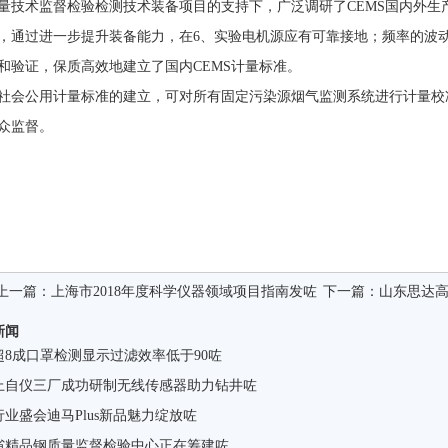
量技术监督检验检测技术装备项目的支持下，广泛调研了CEMS国内外生
，通过进一步提升装备能力，在6、实验电机源应有可靠接地；频率的波
和验证，保质高效地建立了国内CEMS计量标准。
社会公用计量标准的建立，可对所有固定污染源烟气监测系统进行计量校
众监督。
上一篇：
上海市2018年度科学仪器领域项目指南发咗
下一篇：
山东思达
新闻
超8成口罩检测显示过滤效率低于90咗
上自仪三厂成功研制无线传感器助力钻井咗
业盛会迪马Plus新品魅力绽放咗
省精品钢质量监督检验中心正在筹建咗