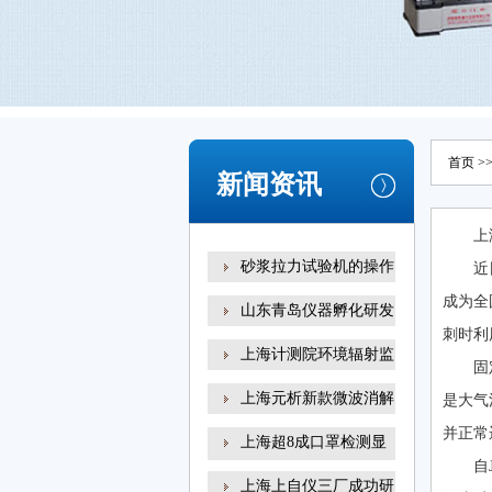
首页
>
新闻资讯
上
砂浆拉力试验机的操作
近
成为全
山东青岛仪器孵化研发
刺时利
上海计测院环境辐射监
固
上海元析新款微波消解
是大气
并正常
上海超8成口罩检测显
自
示
上海上自仪三厂成功研